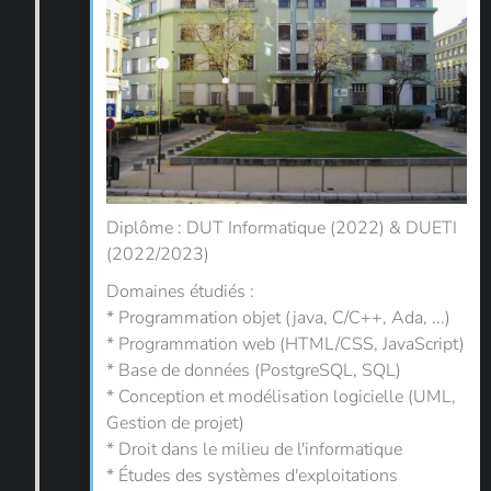
Diplôme : DUT Informatique (2022) & DUETI
(2022/2023)
Domaines étudiés :
* Programmation objet (java, C/C++, Ada, ...)
* Programmation web (HTML/CSS, JavaScript)
* Base de données (PostgreSQL, SQL)
* Conception et modélisation logicielle (UML,
Gestion de projet)
* Droit dans le milieu de l'informatique
* Études des systèmes d'exploitations