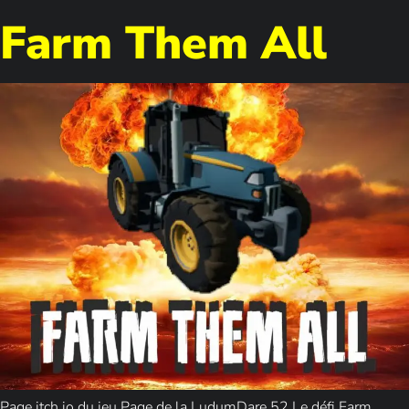
Farm Them All
Page itch.io du jeu Page de la LudumDare 52 Le défi Farm